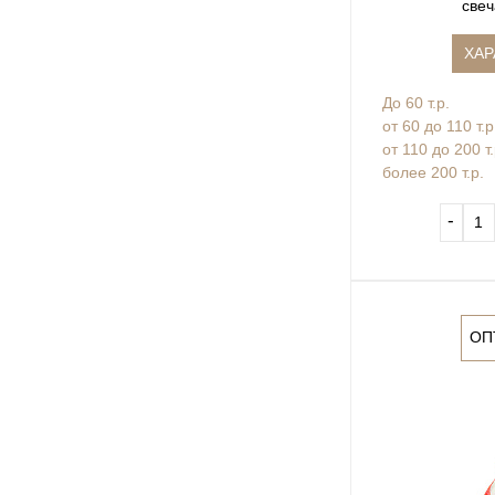
свеч
ХАР
До 60 т.р.
от 60 до 110 т.р
от 110 до 200 т
более 200 т.р.
‐
ОП