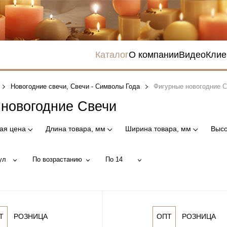
Каталог
О компании
Видео
Клие
Новогодние свечи, Свечи - Символы Года
Фигурные новогодние 
новогодние Свечи
ая цена
Длина товара, мм
Ширина товара, мм
Высо
ул
По возрастанию
По 14
Т
РОЗНИЦА
ОПТ
РОЗНИЦА