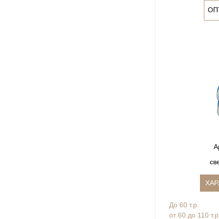
ОП
А
св
ХАР
До 60 т.р.
от 60 до 110 т.р