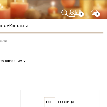
0
0
нтам
Контакты
Свечи
та товара, мм
ОПТ
РОЗНИЦА