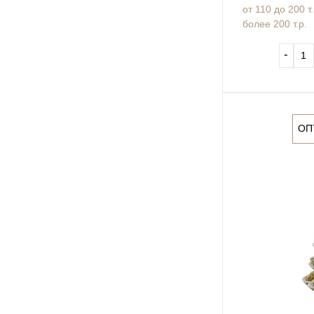
от 110 до 200 т
более 200 т.р.
‐
ОП