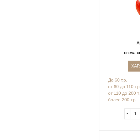
А
свеча с
ХАР
До 60 т.р.
от 60 до 110 т.р
от 110 до 200 т
более 200 т.р.
‐