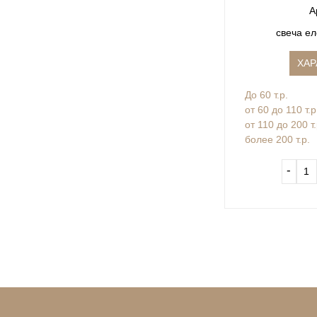
А
свеча ел
ХАР
До 60 т.р.
от 60 до 110 т.р
от 110 до 200 т
более 200 т.р.
‐