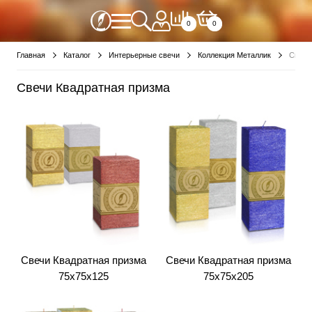
0
0
Главная
Каталог
Интерьерные свечи
Коллекция Металлик
Свечи
Свечи Квадратная призма
Свечи Квадратная призма
Свечи Квадратная призма
75х75х125
75х75х205