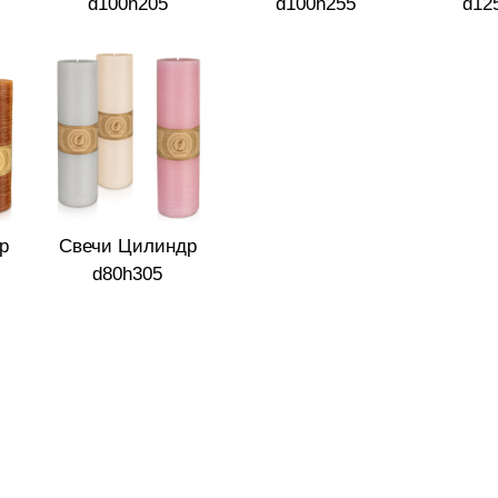
d100h205
d100h255
d12
р
Свечи Цилиндр
d80h305