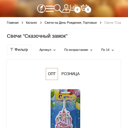
0
0
Главная
Каталог
Свечи на День Рождения, Тортовые
Свечи "Сказочн
Свечи "Сказочный замок"
Фильтр
Артикул
По возрастанию
По 14
ОПТ
РОЗНИЦА