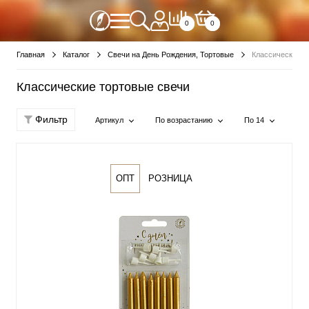
0
0
Главная
Каталог
Свечи на День Рождения, Тортовые
Классические т
Классические тортовые свечи
Фильтр
Артикул
По возрастанию
По 14
ОПТ
РОЗНИЦА