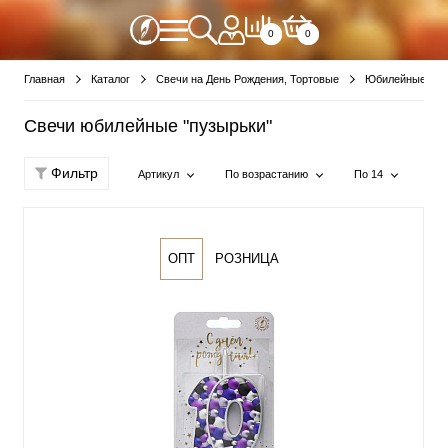
0
0
Главная
Каталог
Свечи на День Рождения, Тортовые
Юбилейные све
Свечи юбилейные "пузырьки"
Фильтр
Артикул
По возрастанию
По 14
ОПТ
РОЗНИЦА