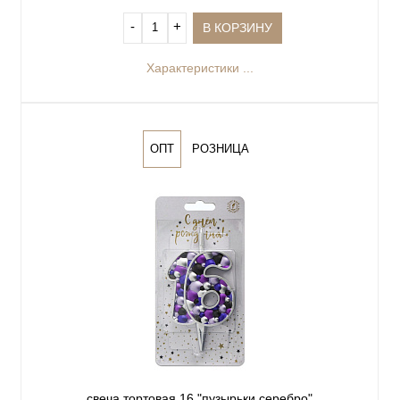
‐
+
В КОРЗИНУ
Характеристики ...
ОПТ
РОЗНИЦА
свеча тортовая 16 "пузырьки серебро"