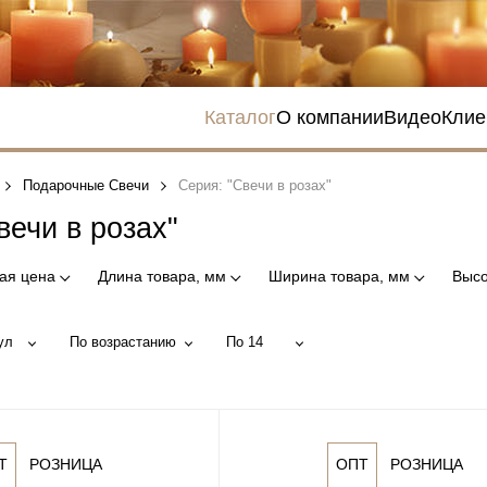
Каталог
О компании
Видео
Клие
Подарочные Свечи
Серия: "Свечи в розах"
вечи в розах"
ая цена
Длина товара, мм
Ширина товара, мм
Высо
ул
По возрастанию
По 14
Т
РОЗНИЦА
ОПТ
РОЗНИЦА