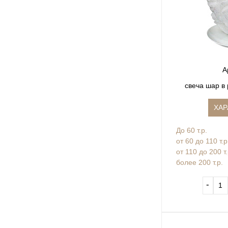
А
свеча шар в
ХАР
До 60 т.р.
от 60 до 110 т.р
от 110 до 200 т
более 200 т.р.
‐