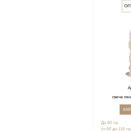
ОП
А
свеча пен
ХАР
До 60 т.р.
от 60 до 110 т.р