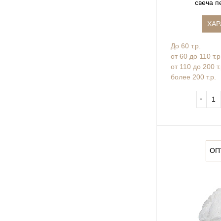
свеча п
ХАР
До 60 т.р.
от 60 до 110 т.р
от 110 до 200 т
более 200 т.р.
‐
ОП