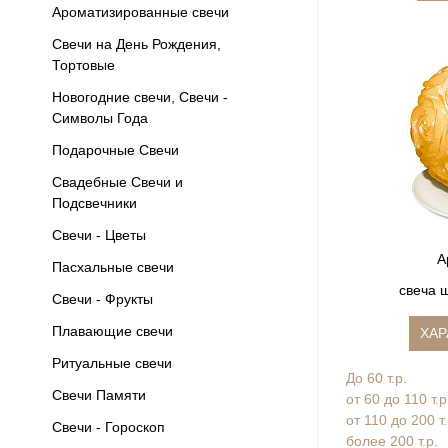
Ароматизированные свечи
Свечи на День Рождения,
Тортовые
Новогодние свечи, Свечи -
Символы Года
Подарочные Свечи
Свадебные Свечи и
Подсвечники
Свечи - Цветы
А
Пасхальные свечи
свеча 
Свечи - Фрукты
Плавающие свечи
ХАР
Ритуальные свечи
До 60 т.р.
Свечи Памяти
от 60 до 110 т.р
от 110 до 200 т
Свечи - Гороскоп
более 200 т.р.