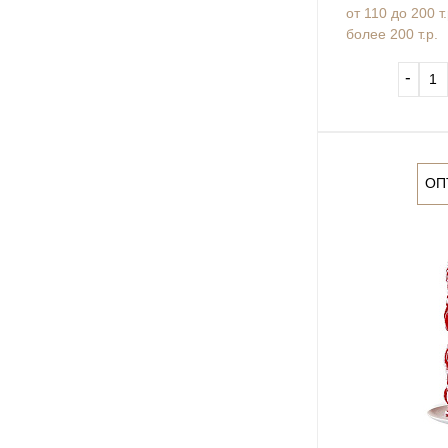
от 110 до 200 т
более 200 т.р.
‐
ОП