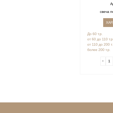
А
свеча п
ХАР
До 60 т.р.
от 60 до 110 т.р
от 110 до 200 т
более 200 т.р.
‐