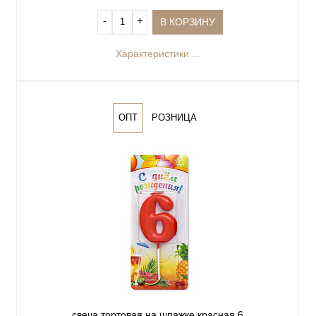
‐
+
В КОРЗИНУ
Характеристики ...
ОПТ
РОЗНИЦА
свеча тортовая на шпажке красная 6