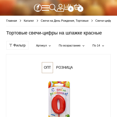
0
0
Главная
Каталог
Свечи на День Рождения, Тортовые
Свечи-цифры
Тортовые свечи-цифры на шпажке красные
Фильтр
Артикул
По возрастанию
По 14
ОПТ
РОЗНИЦА