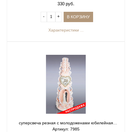
330 руб.
‐
+
В КОРЗИНУ
Характеристики ...
суперсвеча резная с молодоженами юбилейная
персиковая 50
Артикул: 7985