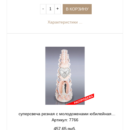
‐
+
В КОРЗИНУ
Характеристики ...
суперсвеча резная с молодоженами юбилейная
персиковая 25
Артикул: 7766
457.65 руб.