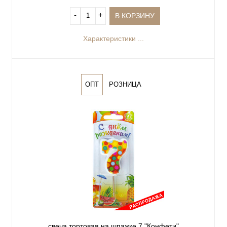
‐
+
В КОРЗИНУ
Характеристики ...
ОПТ
РОЗНИЦА
свеча тортовая на шпажке 7 "Конфети"