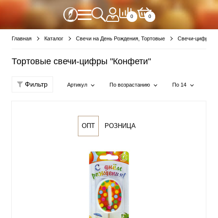
0
0
Главная
Каталог
Свечи на День Рождения, Тортовые
Свечи-цифры
Тортовые свечи-цифры "Конфети"
Фильтр
Артикул
По возрастанию
По 14
ОПТ
РОЗНИЦА