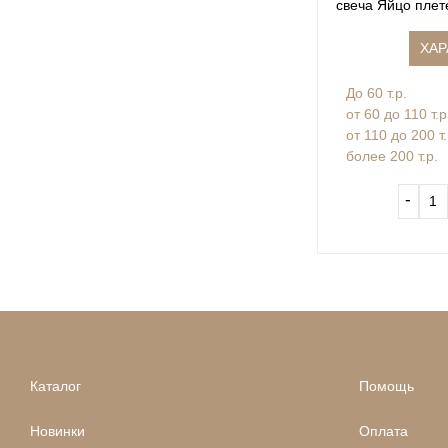
свеча Яйцо плет
ХАР
До 60 т.р.
от 60 до 110 т.р
от 110 до 200 т
более 200 т.р.
‐
Каталог
Помощь
Новинки
Оплата