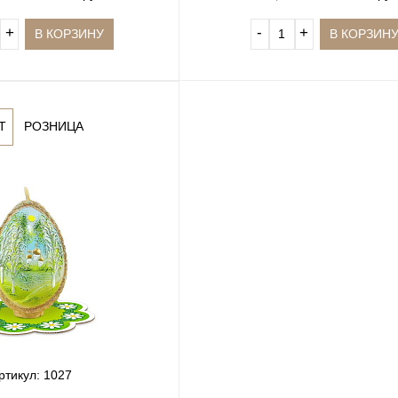
+
‐
+
В КОРЗИНУ
В КОРЗИН
Т
РОЗНИЦА
ртикул: 1027