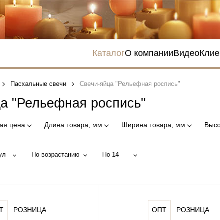
Каталог
О компании
Видео
Клие
Пасхальные свечи
Свечи-яйца "Рельефная роспись"
а "Рельефная роспись"
ая цена
Длина товара, мм
Ширина товара, мм
Высо
ул
По возрастанию
По 14
Т
РОЗНИЦА
ОПТ
РОЗНИЦА