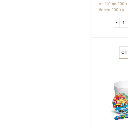
от 110 до 200 т
более 200 т.р.
‐
ОП