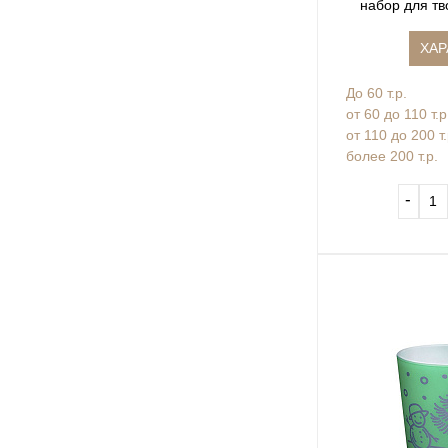
набор для тв
ХАР
До 60 т.р.
от 60 до 110 т.р
от 110 до 200 т
более 200 т.р.
‐