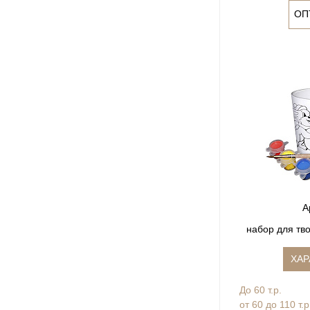
ОП
А
набор для тво
ХАР
До 60 т.р.
от 60 до 110 т.р