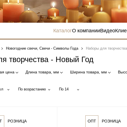
Каталог
О компании
Видео
Клие
Новогодние свечи, Свечи - Символы Года
Наборы для творчества
я творчества - Новый Год
ая цена
Длина товара, мм
Ширина товара, мм
Высо
ул
По возрастанию
По 14
Т
РОЗНИЦА
ОПТ
РОЗНИЦА