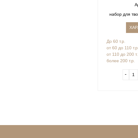
А
набо
ХАР
До 60 т.р.
от 60 до 110 т.р
от 110 до 200 т
более 200 т.р.
‐