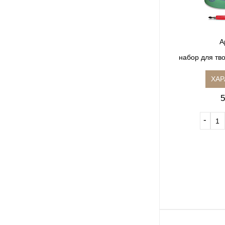
А
набор для тво
ХАР
5
‐