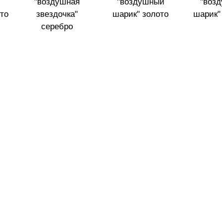
"воздушная
"воздушный
"воз
ото
звездочка"
шарик" золото
шарик"
серебро