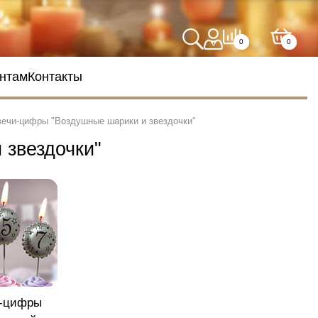
0
0
нтам
Контакты
вечи-цифры "Воздушные шарики и звездочки"
 звездочки"
-цифры