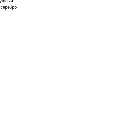
душный
 серебро