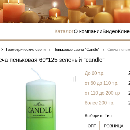
Каталог
О компании
Видео
Клие
Геометрические свечи
Пеньковые свечи "Сandle"
Свеча пеньк
ча пеньковая 60*125 зеленый "сandle"
До 60 т.р.
от 60 до 110 т.р.
от 110 до 200 т.р
более 200 т.р.
Выберите Тип:
ОПТ
РОЗНИЦА