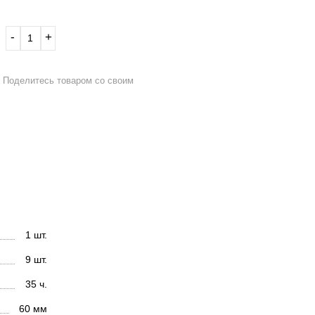
‐
+
Поделитесь товаром со своим
1 шт.
9 шт.
35 ч.
60 мм