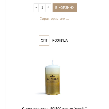
‐
+
В КОРЗИНУ
Характеристики ...
ОПТ
РОЗНИЦА
Свеча пеньковая 50*100 золото "сandle"