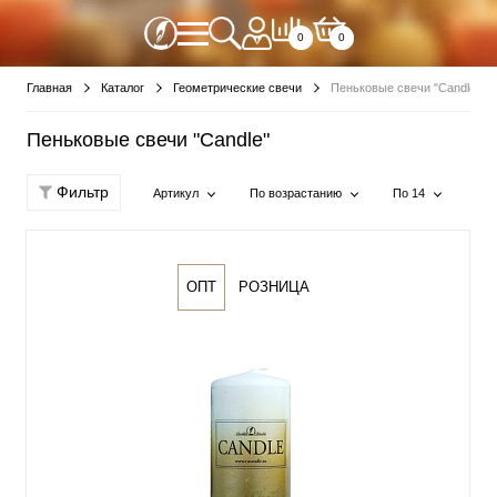
0
0
Главная
Каталог
Геометрические свечи
Пеньковые свечи "Сandle"
Пеньковые свечи "Сandle"
Фильтр
Артикул
По возрастанию
По 14
ОПТ
РОЗНИЦА