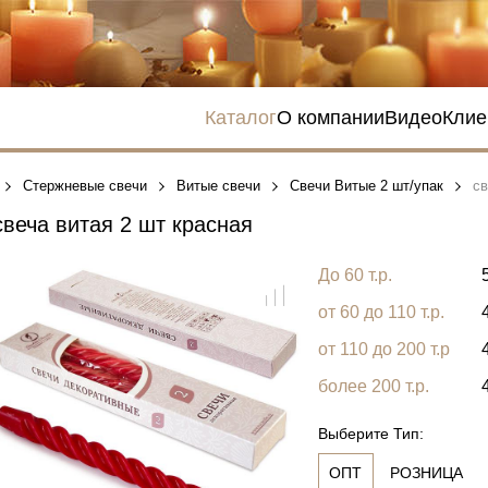
Каталог
О компании
Видео
Клие
Стержневые свечи
Витые свечи
Свечи Витые 2 шт/упак
св
веча витая 2 шт красная
До 60 т.р.
от 60 до 110 т.р.
от 110 до 200 т.р
более 200 т.р.
Выберите Тип:
ОПТ
РОЗНИЦА