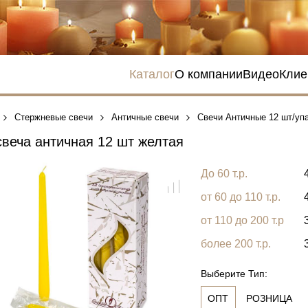
Каталог
О компании
Видео
Клие
Стержневые свечи
Античные свечи
Свечи Античные 12 шт/уп
веча античная 12 шт желтая
До 60 т.р.
от 60 до 110 т.р.
от 110 до 200 т.р
более 200 т.р.
Выберите Тип:
ОПТ
РОЗНИЦА