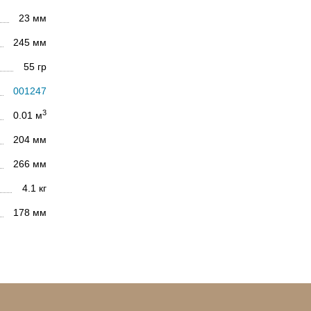
23 мм
245 мм
55 гр
001247
3
0.01 м
204 мм
266 мм
4.1 кг
178 мм