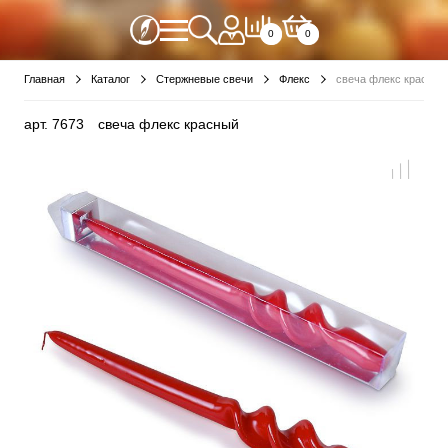
0
0
Главная
Каталог
Стержневые свечи
Флекс
свеча флекс красный
арт.
7673
свеча флекс красный