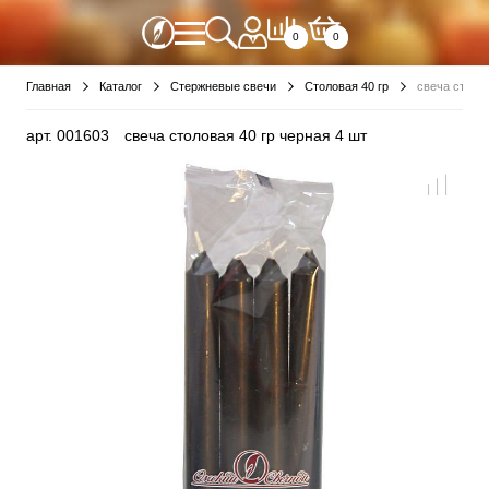
0
0
Главная
Каталог
Стержневые свечи
Столовая 40 гр
свеча столов
арт.
001603
свеча столовая 40 гр черная 4 шт