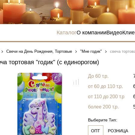
Каталог
О компании
Видео
Клие
Свечи на День Рождения, Тортовые
"Мне годик"
свеча тортова
ча тортовая "годик" (с единорогом)
До 60 т.р.
от 60 до 110 т.р.
от 110 до 200 т.р
более 200 т.р.
Выберите Тип:
ОПТ
РОЗНИЦА