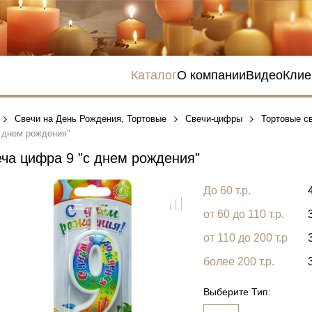
Каталог
О компании
Видео
Клие
Свечи на День Рождения, Тортовые
Свечи-цифры
Тортовые с
с днем рождения"
ча цифра 9 "с днем рождения"
До 60 т.р.
от 60 до 110 т.р.
от 110 до 200 т.р
более 200 т.р.
Выберите Тип: