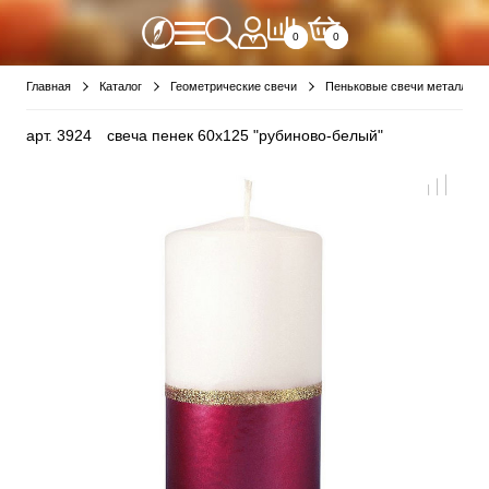
0
0
Главная
Каталог
Геометрические свечи
Пеньковые свечи металлики
арт.
3924
свеча пенек 60x125 "рубиново-белый"