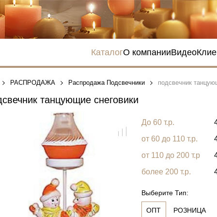
Каталог
О компании
Видео
Клие
РАСПРОДАЖА
Распродажа Подсвечники
подсвечник танцую
свечник танцующие снеговики
До 60 т.р.
от 60 до 110 т.р.
от 110 до 200 т.р
более 200 т.р.
Выберите Тип:
ОПТ
РОЗНИЦА