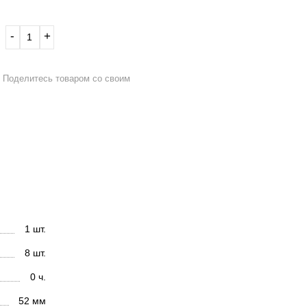
‐
+
Поделитесь товаром со своим
1 шт.
8 шт.
0 ч.
52 мм