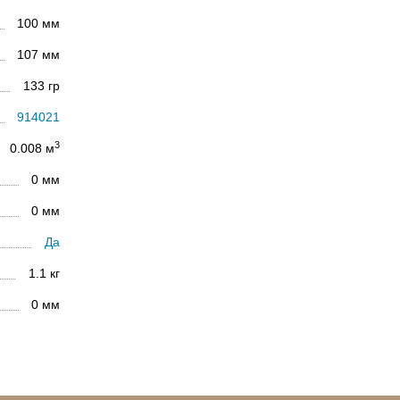
100 мм
107 мм
133 гр
914021
3
0.008 м
0 мм
0 мм
Да
1.1 кг
0 мм