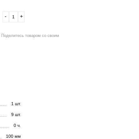
‐
+
Поделитесь товаром со своим
1 шт.
9 шт.
0 ч.
100 мм