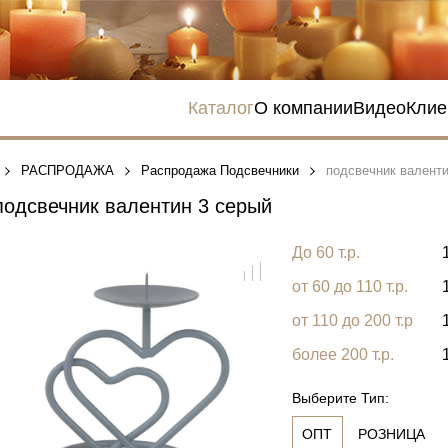
Каталог
О компании
Видео
Клие
РАСПРОДАЖА
Распродажа Подсвечники
подсвечник валенти
одсвечник валентин 3 серый
До 60 т.р.
от 60 до 110 т.р.
от 110 до 200 т.р
более 200 т.р.
Выберите Тип:
ОПТ
РОЗНИЦА