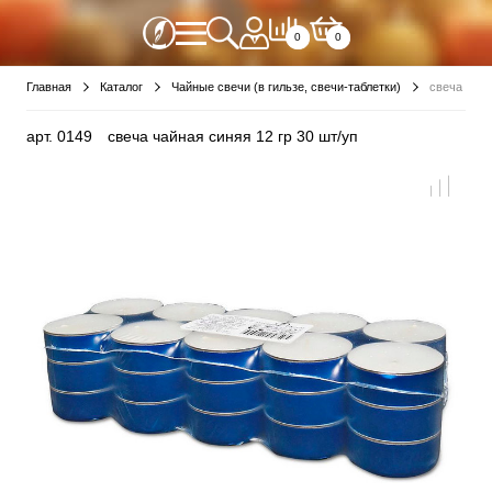
0
0
Главная
Каталог
Чайные свечи (в гильзе, свечи-таблетки)
свеча чайн
арт.
0149
свеча чайная синяя 12 гр 30 шт/уп