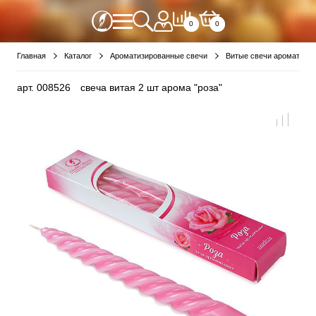
0
0
Главная
Каталог
Ароматизированные свечи
Витые свечи ароматизи
арт.
008526
свеча витая 2 шт арома "роза"