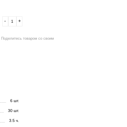
‐
+
Поделитесь товаром со своим
6 шт.
30 шт.
3.5 ч.