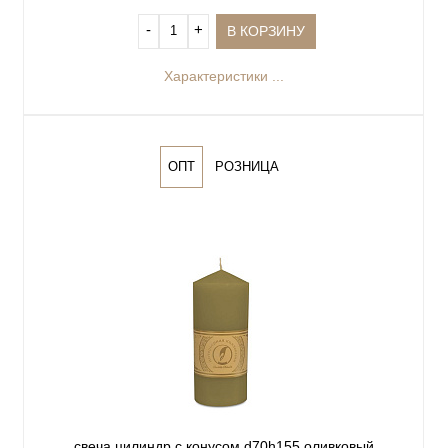
‐
+
В КОРЗИНУ
Характеристики ...
ОПТ
РОЗНИЦА
свеча цилиндр с конусом d70h155 оливковый