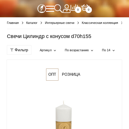
0
0
Главная
Каталог
Интерьерные свечи
Классическая коллекция
С
Свечи Цилиндр с конусом d70h155
Фильтр
Артикул
По возрастанию
По 14
ОПТ
РОЗНИЦА