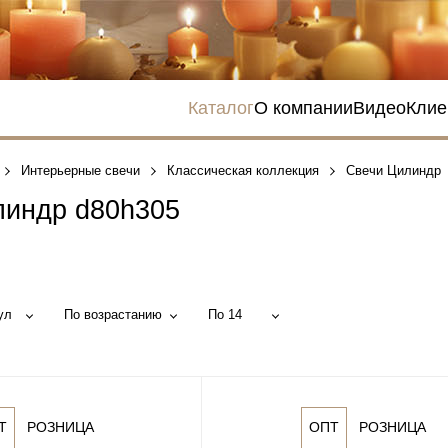
Каталог
О компании
Видео
Клие
Интерьерные свечи
Классическая коллекция
Свечи Цилиндр
линдр d80h305
ул
По возрастанию
По 14
Т
РОЗНИЦА
ОПТ
РОЗНИЦА