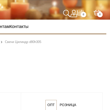
0
0
нтам
Контакты
Свечи Цилиндр d80h305
ОПТ
РОЗНИЦА