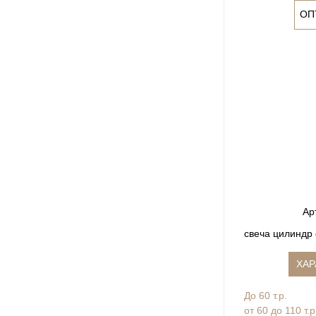
ОП
Ар
свеча цилиндр
ХАР
До 60 т.р.
от 60 до 110 т.р