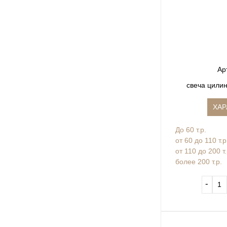
Ар
свеча цили
ХАР
До 60 т.р.
от 60 до 110 т.р
от 110 до 200 т
более 200 т.р.
‐