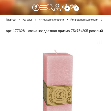
0
0
Главная
Каталог
Интерьерные свечи
Рельефная коллекция
Cвеч
арт.
177328
свеча квадратная призма 75х75х205 розовый