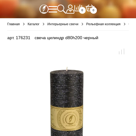
0
0
Главная
Каталог
Интерьерные свечи
Рельефная коллекция
Свеч
арт.
176231
свеча цилиндр d80h200 черный