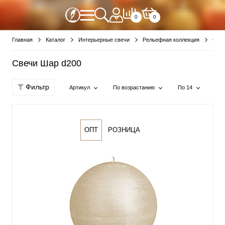
0
0
Главная
Каталог
Интерьерные свечи
Рельефная коллекция
Све
Свечи Шар d200
Фильтр
Артикул
По возрастанию
По 14
ОПТ
РОЗНИЦА