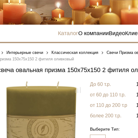
Каталог
О компании
Видео
Клие
Интерьерные свечи
Классическая коллекция
Свечи Призма о
призма 150х75х150 2 фитиля оливковый
веча овальная призма 150х75х150 2 фитиля о
До 60 т.р.
от 60 до 110 т.р.
от 110 до 200 т.р
более 200 т.р.
Выберите Тип: