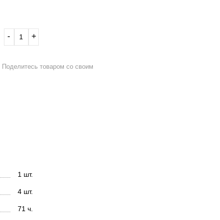
‐
+
Поделитесь товаром со своим
1 шт.
4 шт.
71 ч.